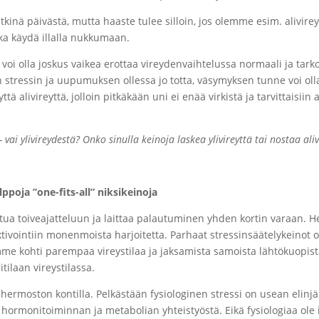
etkinä päivästä, mutta haaste tulee silloin, jos olemme esim. alivire
aika käydä illalla nukkumaan.
i, voi olla joskus vaikea erottaa vireydenvaihtelussa normaali ja ta
en stressin ja uupumuksen ollessa jo totta, väsymyksen tunne voi ol
yttä alivireyttä, jolloin pitkäkään uni ei enää virkistä ja tarvittais
 vai ylivireydestä? Onko sinulla keinoja laskea ylivireyttä tai nostaa ali
ppoja ”one-fits-all” niksikeinoja
rtua toiveajatteluun ja laittaa palautuminen yhden kortin varaan. H
ivointiin monenmoista harjoitetta. Parhaat stressinsäätelykeinot o
me kohti parempaa vireystilaa ja jaksamista samoista lähtökuopista. 
tilaan vireystilassa.
hermoston kontilla. Pelkästään fysiologinen stressi on usean elinj
 hormonitoiminnan ja metabolian yhteistyöstä. Eikä fysiologiaa ole i