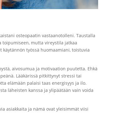
kaistani osteopaatin vastaanotolleni. Taustalla
a toipumiseen, mutta vireystila jatkaa
ut käytännön työssä huomaamiani, toistuvia
ymystä, aivosumua ja motivaation puutetta. Ehkä
peänä. Lääkärissä pitkittynyt stressi tai
tta elämään palaisi taas energisyys ja ilo.
asta läheisten kanssa ja ylipäätään vain voida
ia asiakkaita ja nämä ovat yleisimmät viisi