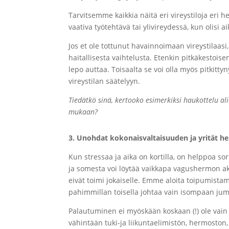
Tarvitsemme kaikkia näitä eri vireystiloja eri h
vaativa työtehtävä tai ylivireydessä, kun olisi 
Jos et ole tottunut havainnoimaan vireystilaas
haitallisesta vaihtelusta. Etenkin pitkäkestois
lepo auttaa. Toisaalta se voi olla myös pitkittyn
vireystilan säätelyyn.
Tiedätkö sinä, kertooko esimerkiksi haukottelu ali-
mukaan?
3. Unohdat kokonaisvaltaisuuden ja yrität hel
Kun stressaa ja aika on kortilla, on helppoa so
ja somesta voi löytää vaikkapa vagushermon akt
eivät toimi jokaiselle. Emme aloita toipumistam
pahimmillan toisella johtaa vain isompaan jumi
Palautuminen ei myöskään koskaan (!) ole vain 
vähintään tuki-ja liikuntaelimistön, hermoston,