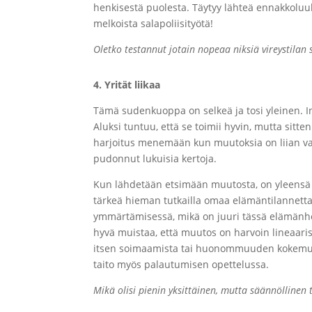
henkisestä puolesta. Täytyy lähteä ennakkoluul
melkoista salapoliisityötä!
Oletko testannut jotain nopeaa niksiä vireystilan 
4. Yrität liikaa
Tämä sudenkuoppa on selkeä ja tosi yleinen. Inn
Aluksi tuntuu, että se toimii hyvin, mutta sit
harjoitus menemään kun muutoksia on liian vai
pudonnut lukuisia kertoja.
Kun lähdetään etsimään muutosta, on yleensä he
tärkeä hieman tutkailla omaa elämäntilannetta 
ymmärtämisessä, mikä on juuri tässä elämänhetk
hyvä muistaa, että muutos on harvoin lineaari
itsen soimaamista tai huonommuuden kokemusta.
taito myös palautumisen opettelussa.
Mikä olisi pienin yksittäinen, mutta säännöllinen t