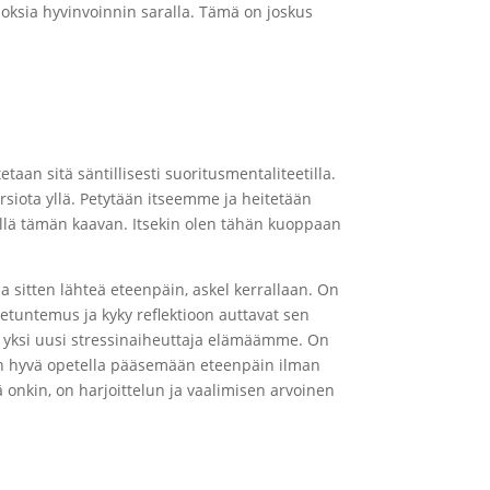
loksia hyvinvoinnin saralla. Tämä on joskus
aan sitä säntillisesti suoritusmentaliteetilla.
rsiota yllä. Petytään itseemme ja heitetään
yllä tämän kaavan. Itsekin olen tähän kuoppaan
 sitten lähteä eteenpäin, askel kerrallaan. On
etuntemus ja kyky reflektioon auttavat sen
la yksi uusi stressinaiheuttaja elämäämme. On
 on hyvä opetella pääsemään eteenpäin ilman
onkin, on harjoittelun ja vaalimisen arvoinen