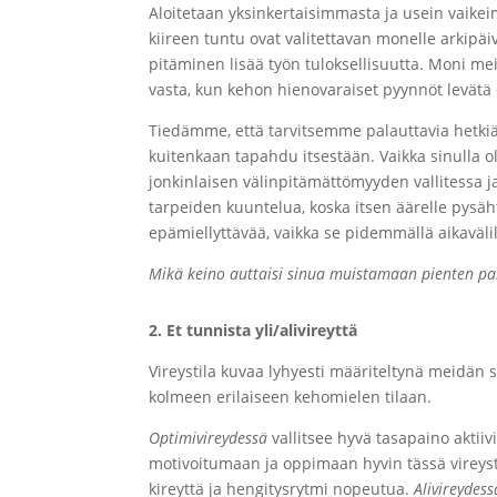
Aloitetaan yksinkertaisimmasta ja usein vaikei
kiireen tuntu ovat valitettavan monelle arkip
pitäminen lisää työn tuloksellisuutta. Moni me
vasta, kun kehon hienovaraiset pyynnöt levätä 
Tiedämme, että tarvitsemme palauttavia hetkiä 
kuitenkaan tapahdu itsestään. Vaikka sinulla ol
jonkinlaisen välinpitämättömyyden vallitessa ja i
tarpeiden kuuntelua, koska itsen äärelle pysäh
epämiellyttävää, vaikka se pidemmällä aikavälil
Mikä keino auttaisi sinua muistamaan pienten pa
2. Et tunnista yli/alivireyttä
Vireystila kuvaa lyhyesti määriteltynä meidän s
kolmeen erilaiseen kehomielen tilaan.
Optimivireydessä
vallitsee hyvä tasapaino aktii
motivoitumaan ja oppimaan hyvin tässä vireyst
kireyttä ja hengitysrytmi nopeutua.
Alivireydess