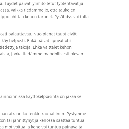
Täydet päivät, ylimitoitetut työtehtävät ja
assa, vaikka tiedämme jo, että taukojen
elppo ohittaa kehon tarpeet. Pysähdys voi tulla
osti palauttavaa. Nuo pienet tauot eivät
 käy helposti. Ehkä päivät lipuvat ohi
tiedettyjä tekoja. Ehkä välttelet kehon
laista, jonka tiedämme mahdollisesti olevan
vainnoinnissa käyttökelpoisinta on jakaa se
amaan aikaan kuitenkin rauhallinen. Pystymme
ton tai jännittynyt ja kehossa saattaa tuntua
ea motivoitua ja keho voi tuntua painavalta.