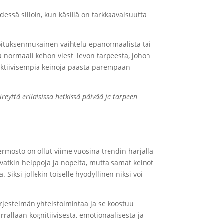
ydessä silloin, kun käsillä on tarkkaavaisuutta
rkoituksenmukainen vaihtelu epänormaalista tai
la normaali kehon viesti levon tarpeesta, johon
iin aktiivisempia keinoja päästä parempaan
vireyttä erilaisissa hetkissä päivää ja tarpeen
ermosto on ollut viime vuosina trendin harjalla
vatkin helppoja ja nopeita, mutta samat keinot
Siksi jollekin toiselle hyödyllinen niksi voi
ärjestelmän yhteistoimintaa ja se koostuu
rrallaan kognitiivisesta, emotionaalisesta ja