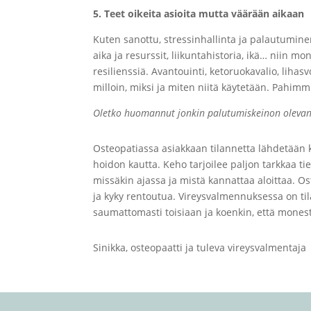
5. Teet oikeita asioita mutta väärään aikaan
Kuten sanottu, stressinhallinta ja palautuminen 
aika ja resurssit, liikuntahistoria, ikä… niin 
resilienssiä. Avantouinti, ketoruokavalio, liha
milloin, miksi ja miten niitä käytetään. Pahim
Oletko huomannut jonkin palutumiskeinon olevan si
Osteopatiassa asiakkaan tilannetta lähdetään k
hoidon kautta. Keho tarjoilee paljon tarkkaa ti
missäkin ajassa ja mistä kannattaa aloittaa. O
ja kyky rentoutua. Vireysvalmennuksessa on t
saumattomasti toisiaan ja koenkin, että mones
Sinikka, osteopaatti ja tuleva vireysvalmentaja