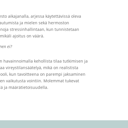
sto aikajanalla, arjessa käytettävissä oleva
palautumista ja mielen sekä hermoston
einoja stressinhallintaan, kun tunnistetaan
mikäli ajoitus on väärä.
nen ei?
 havainnoimalla kehollista tilaa tutkimisen ja
a vireystilansäätelyä, mikä on realistista
 rooli, kun tavoitteena on parempi jaksaminen
en vaikutusta vointiin. Molemmat tukevat
lä ja määrätietoisuudella.