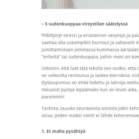
– 5 sudenkuoppaa vireystilan säätelyssä
Pitkittynyt stressi ja eriasteinen väsymys ja p
saattaa olla useampikin burnout ja valtavasti 
jumittamistaan jommassa kummassa ääripäässä 
”virheitä” tai sudenkuoppia, joihin moni on 
Uskoisin, että luet tätä tekstiä sen vuoksi, e
on vaikeutta rentoutua ja laskea kierroksia, nis
(työ)uupumus on ehkä todettu ja labroja otettu, 
Haluaisit pystyä lepäämään kun on levon aika, k
paremmin!
Tarkista, osuuko seuraavista asioista jokin ko
asiaa, joiden vuoksi vointi ei lähde kohenemaan
1. Et malta pysähtyä