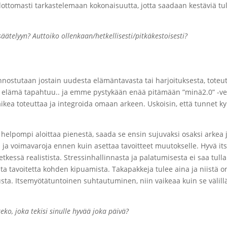
ottomasti tarkastelemaan kokonaisuutta, jotta saadaan kestäviä tu
säätelyyn? Auttoiko ollenkaan/hetkellisesti/pitkäkestoisesti?
ostutaan jostain uudesta elämäntavasta tai harjoituksesta, toteutet
ten elämä tapahtuu.. ja emme pystykään enää pitämään ”minä2.0” -ve
kea toteuttaa ja integroida omaan arkeen. Uskoisin, että tunnet k
lpompi aloittaa pienestä, saada se ensin sujuvaksi osaksi arkea ja
ja voimavaroja ennen kuin asettaa tavoitteet muutokselle. Hyvä its
essä realistista. Stressinhallinnasta ja palatumisesta ei saa tul
sta tavoitetta kohden kipuamista. Takapakkeja tulee aina ja niistä
 Itsemyötätuntoinen suhtautuminen, niin vaikeaa kuin se välillä 
eko, joka tekisi sinulle hyvää joka päivä?