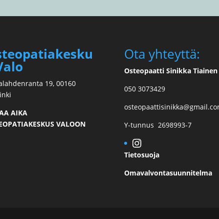
teopatiakesku
Ota yhteyttä:
Valo
Osteopaatti Sinikka Tiainen
alahdenranta 19, 00160
050 3073429
inki
osteopaattisinikka@gmail.c
AA AIKA
EOPATIAKESKUS VALOON
Y-tunnus 2698993-7
Instagram
Tietosuoja
Omavalvontasuunnitelma