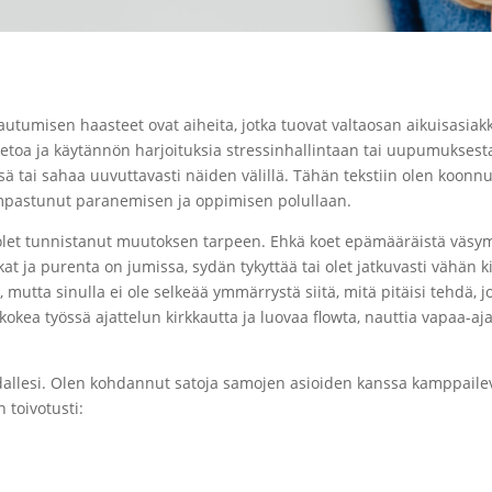
alautumisen haasteet ovat aiheita, jotka tuovat valtaosan aikuisasiak
tietoa ja käytännön harjoituksia stressinhallintaan tai uupumuksest
tai sahaa uuvuttavasti näiden välillä. Tähän tekstiin olen koonn
kompastunut paranemisen ja oppimisen polullaan.
ttä olet tunnistanut muutoksen tarpeen. Ehkä koet epämääräistä väs
kat ja purenta on jumissa, sydän tykyttää tai olet jatkuvasti vähän ki
mutta sinulla ei ole selkeää ymmärrystä siitä, mitä pitäisi tehdä, jo
okea työssä ajattelun kirkkautta ja luovaa flowta, nauttia vapaa-aj
hdallesi. Olen kohdannut satoja samojen asioiden kanssa kamppailev
 toivotusti: