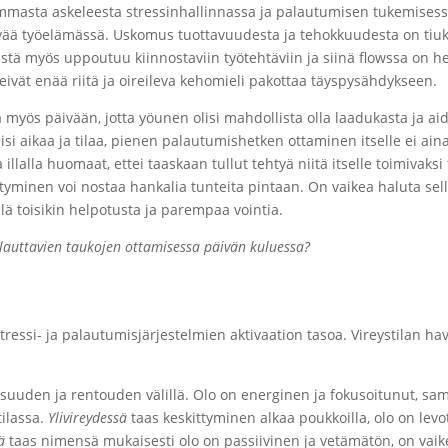
mmasta askeleesta stressinhallinnassa ja palautumisen tukemisessa. 
äivää työelämässä. Uskomus tuottavuudesta ja tehokkuudesta on tiuk
istä myös uppoutuu kiinnostaviin työtehtäviin ja siinä flowssa on h
eivät enää riitä ja oireileva kehomieli pakottaa täyspysähdykseen.
myös päivään, jotta yöunen olisi mahdollista olla laadukasta ja aid
isi aikaa ja tilaa, pienen palautumishetken ottaminen itselle ei aina
llalla huomaat, ettei taaskaan tullut tehtyä niitä itselle toimivaksi 
tyminen voi nostaa hankalia tunteita pintaan. On vaikea haluta sel
lä toisikin helpotusta ja parempaa vointia.
lauttavien taukojen ottamisessa päivän kuluessa?
tressi- ja palautumisjärjestelmien aktivaation tasoa. Vireystilan ha
visuuden ja rentouden välillä. Olo on energinen ja fokusoitunut, s
ilassa.
Ylivireydessä
taas keskittyminen alkaa poukkoilla, olo on levo
ä
taas nimensä mukaisesti olo on passiivinen ja vetämätön, on vaik