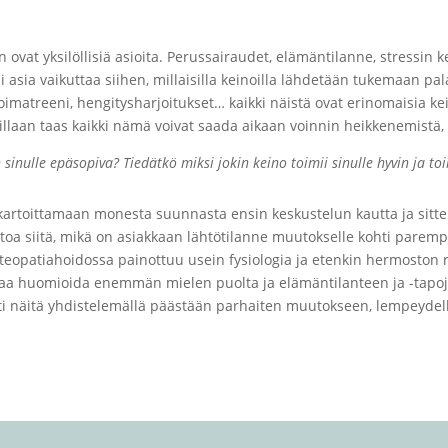
ovat yksilöllisiä asioita. Perussairaudet, elämäntilanne, stressin ke
moni asia vaikuttaa siihen, millaisilla keinoilla lähdetään tukemaan 
svoimatreeni, hengitysharjoitukset… kaikki näistä ovat erinomaisia k
millaan taas kaikki nämä voivat saada aikaan voinnin heikkenemistä, 
nulle epäsopiva? Tiedätkö miksi jokin keino toimii sinulle hyvin ja toi
artoittamaan monesta suunnasta ensin keskustelun kautta ja sitten
etoa siitä, mikä on asiakkaan lähtötilanne muutokselle kohti parempa
steopatiahoidossa painottuu usein fysiologia ja etenkin hermoston
ilaa huomioida enemmän mielen puolta ja elämäntilanteen ja -tapoj
ti näitä yhdistelemällä päästään parhaiten muutokseen, lempeydel